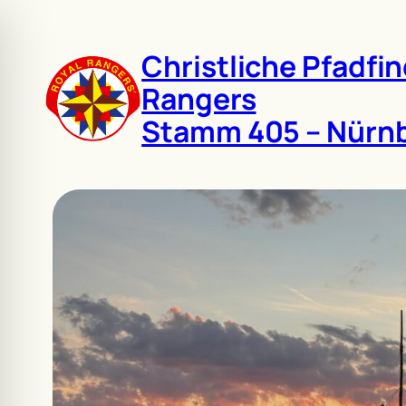
Zum
Inhalt
Christliche Pfadfin
springen
Rangers
Stamm 405 – Nürnb