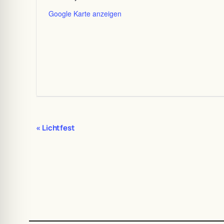
Google Karte anzeigen
Veranstaltung-
«
Lichtfest
Navigation