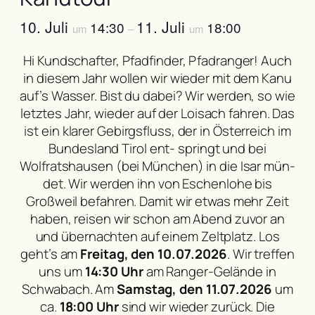
10. Juli
11. Juli
14:30
18:00
um
–
um
Hi Kundschafter, Pfadfinder, Pfadranger! Auch
in diesem Jahr wollen wir wieder mit dem Kanu
auf’s Wasser. Bist du dabei? Wir werden, so wie
letztes Jahr, wieder auf der Loisach fahren. Das
ist ein klarer Gebirgsfluss, der in Österreich im
Bundesland Tirol ent- springt und bei
Wolfratshausen (bei München) in die Isar mün-
det. Wir werden ihn von Eschenlohe bis
Großweil befahren. Damit wir etwas mehr Zeit
haben, reisen wir schon am Abend zuvor an
und übernachten auf einem Zeltplatz. Los
geht’s am
Freitag, den 10.07.2026
. Wir treffen
uns um
14:30 Uhr
am Ranger-Gelände in
Schwabach. Am
Samstag, den 11.07.2026
um
ca.
18:00 Uhr
sind wir wieder zurück. Die