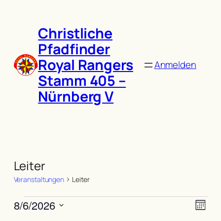
Christliche
Pfadfinder
Royal Rangers
Anmelden
Stamm 405 –
Nürnberg V
Leiter
Veranstaltungen
Leiter
Veranstaltungen
Ans
Vera
8/6/2026
Mona
Ansi
Navi
Datum